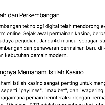
rah dan Perkembangan
mbangan teknologi digital telah mendorong evo
orm online. Sejak awal permainan kasino, ber
budaya perjudian. Janda4d muncul sebagai i
mbangan dan penawaran permainan baru di ka
n kebutuhan pemain modern.
ingnya Memahami Istilah Kasino
ami istilah kasino sangat penting untuk men
ah seperti "paylines", "max bet", dan "wageri
bagaimana pemain berinteraksi dengan per
a. Misalnya, RTP adalah persentase dari total