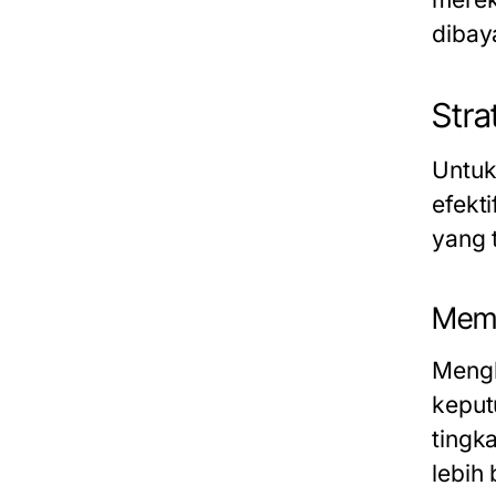
dibay
Stra
Untuk
efekt
yang 
Mema
Mengh
keput
tingk
lebih