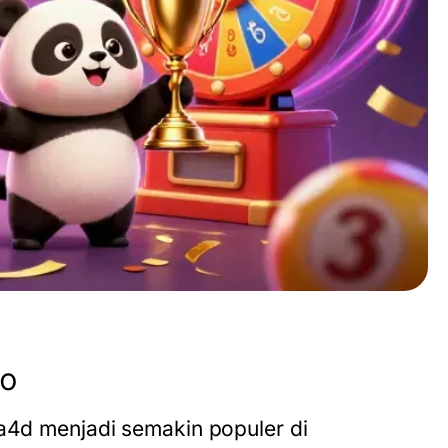
no
da4d menjadi semakin populer di