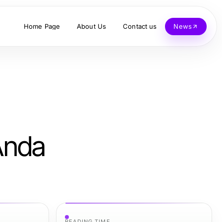
Home Page
About Us
Contact us
News
Anda
READING TIME