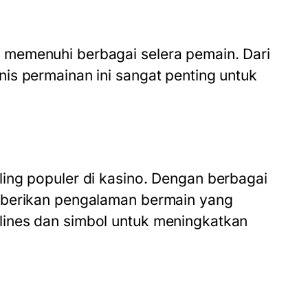
 memenuhi berbagai selera pemain. Dari
is permainan ini sangat penting untuk
ing populer di kasino. Dengan berbagai
emberikan pengalaman bermain yang
lines dan simbol untuk meningkatkan