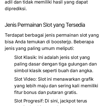
adil dan tidak memiliki hasil yang dapat
diprediksi.
Jenis Permainan Slot yang Tersedia
Terdapat berbagai jenis permainan slot yang
bisa Anda temukan di
boosterjp
. Beberapa
jenis yang paling umum meliputi:
Slot Klasik:
Ini adalah jenis slot yang
paling dasar dengan tiga gulungan dan
simbol klasik seperti buah dan angka.
Slot Video:
Slot ini menawarkan grafik
yang lebih maju dan sering kali memiliki
fitur bonus dan putaran gratis.
Slot Progresif:
Di sini, jackpot terus