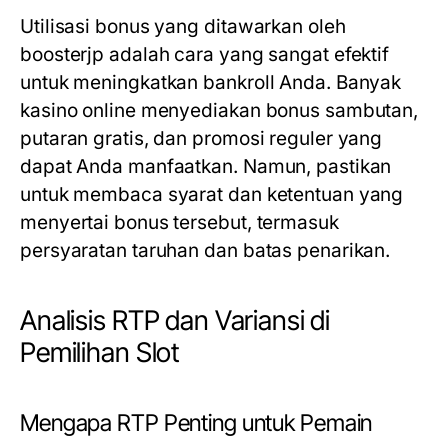
Utilisasi bonus yang ditawarkan oleh
boosterjp
adalah cara yang sangat efektif
untuk meningkatkan bankroll Anda. Banyak
kasino online menyediakan bonus sambutan,
putaran gratis, dan promosi reguler yang
dapat Anda manfaatkan. Namun, pastikan
untuk membaca syarat dan ketentuan yang
menyertai bonus tersebut, termasuk
persyaratan taruhan dan batas penarikan.
Analisis RTP dan Variansi di
Pemilihan Slot
Mengapa RTP Penting untuk Pemain