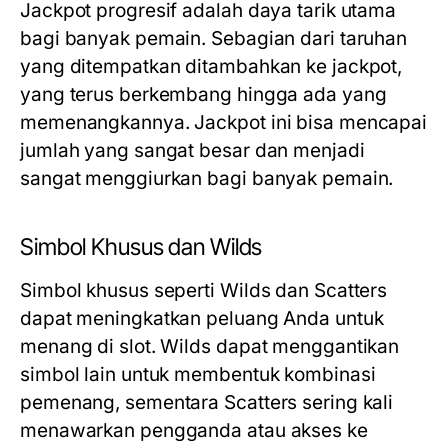
Jackpot progresif adalah daya tarik utama
bagi banyak pemain. Sebagian dari taruhan
yang ditempatkan ditambahkan ke jackpot,
yang terus berkembang hingga ada yang
memenangkannya. Jackpot ini bisa mencapai
jumlah yang sangat besar dan menjadi
sangat menggiurkan bagi banyak pemain.
Simbol Khusus dan Wilds
Simbol khusus seperti Wilds dan Scatters
dapat meningkatkan peluang Anda untuk
menang di slot. Wilds dapat menggantikan
simbol lain untuk membentuk kombinasi
pemenang, sementara Scatters sering kali
menawarkan pengganda atau akses ke