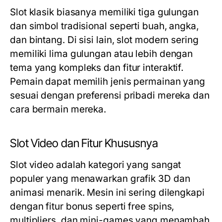
Slot klasik biasanya memiliki tiga gulungan
dan simbol tradisional seperti buah, angka,
dan bintang. Di sisi lain, slot modern sering
memiliki lima gulungan atau lebih dengan
tema yang kompleks dan fitur interaktif.
Pemain dapat memilih jenis permainan yang
sesuai dengan preferensi pribadi mereka dan
cara bermain mereka.
Slot Video dan Fitur Khususnya
Slot video adalah kategori yang sangat
populer yang menawarkan grafik 3D dan
animasi menarik. Mesin ini sering dilengkapi
dengan fitur bonus seperti free spins,
multipliers, dan mini-games yang menambah