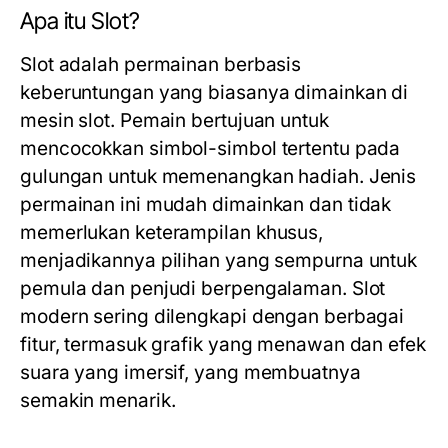
Apa itu Slot?
Slot adalah permainan berbasis
keberuntungan yang biasanya dimainkan di
mesin slot. Pemain bertujuan untuk
mencocokkan simbol-simbol tertentu pada
gulungan untuk memenangkan hadiah. Jenis
permainan ini mudah dimainkan dan tidak
memerlukan keterampilan khusus,
menjadikannya pilihan yang sempurna untuk
pemula dan penjudi berpengalaman. Slot
modern sering dilengkapi dengan berbagai
fitur, termasuk grafik yang menawan dan efek
suara yang imersif, yang membuatnya
semakin menarik.