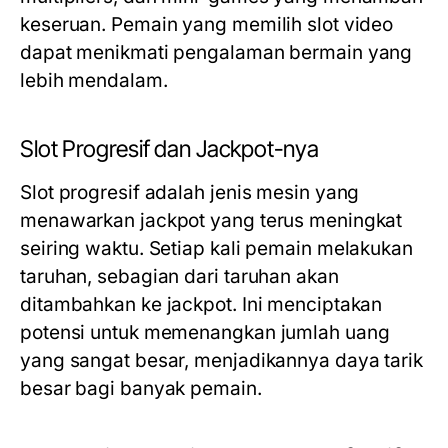
keseruan. Pemain yang memilih slot video
dapat menikmati pengalaman bermain yang
lebih mendalam.
Slot Progresif dan Jackpot-nya
Slot progresif adalah jenis mesin yang
menawarkan jackpot yang terus meningkat
seiring waktu. Setiap kali pemain melakukan
taruhan, sebagian dari taruhan akan
ditambahkan ke jackpot. Ini menciptakan
potensi untuk memenangkan jumlah uang
yang sangat besar, menjadikannya daya tarik
besar bagi banyak pemain.