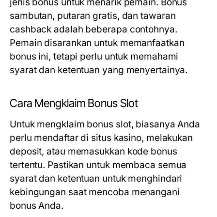
jenis bonus untuk menarik pemain. Bonus
sambutan, putaran gratis, dan tawaran
cashback adalah beberapa contohnya.
Pemain disarankan untuk memanfaatkan
bonus ini, tetapi perlu untuk memahami
syarat dan ketentuan yang menyertainya.
Cara Mengklaim Bonus Slot
Untuk mengklaim bonus slot, biasanya Anda
perlu mendaftar di situs kasino, melakukan
deposit, atau memasukkan kode bonus
tertentu. Pastikan untuk membaca semua
syarat dan ketentuan untuk menghindari
kebingungan saat mencoba menangani
bonus Anda.