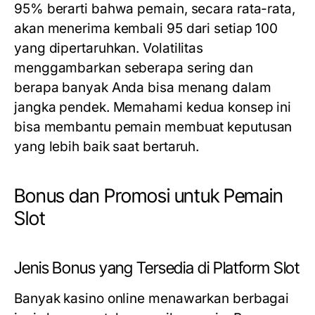
95% berarti bahwa pemain, secara rata-rata,
akan menerima kembali 95 dari setiap 100
yang dipertaruhkan. Volatilitas
menggambarkan seberapa sering dan
berapa banyak Anda bisa menang dalam
jangka pendek. Memahami kedua konsep ini
bisa membantu pemain membuat keputusan
yang lebih baik saat bertaruh.
Bonus dan Promosi untuk Pemain
Slot
Jenis Bonus yang Tersedia di Platform Slot
Banyak kasino online menawarkan berbagai